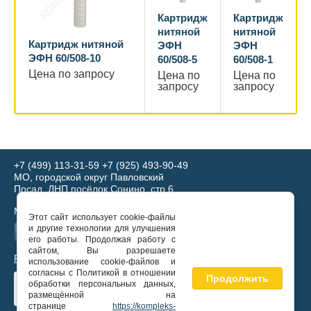
Картридж
Картридж
нитяной
нитяной
Картридж нитяной
ЭФН
ЭФН
ЭФН 60/508-10
60/508-5
60/508-1
Цена по запросу
Цена по
Цена по
запросу
запросу
+7 (499) 113-31-59
+7 (925) 493-90-49
МО, городской округ Павловский
Посад, ДНП посёлок Сонино, стр.6
Мы в соц. сетях:
Этот сайт использует cookie-файлы
и другие технологии для улучшения
его работы. Продолжая работу с
сайтом, Вы разрешаете
Разработка сайтов под ключ
использование cookie-файлов и
согласны с Политикой в отношении
Продолжить
обработки персональных данных,
размещённой на
странице
https://kompleks-