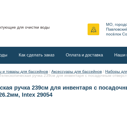
МО, городс
ктующие для очистки воды
Павловски
посёлок Со
воды
Как сделать заказ
Оплата и доставка
Наши 
 и товары для бассейнов
 / 
Аксессуары для бассейнов
 / 
Наборы для 
 Телескопическая ручка 239см для инвентаря с посадочным отверсти
ская ручка 239см для инвентаря с посадоч
6.2мм, Intex 29054