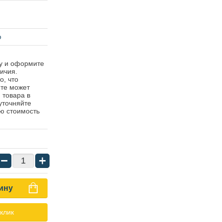
ю
ну и оформите
ичия.
о, что
йте может
 товара в
уточняйте
ю стоимость
−
+
ину
 клик