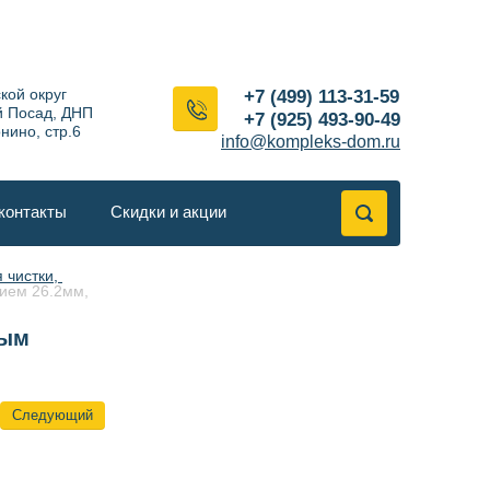
кой округ
+7 (499) 113-31-59
й Посад, ДНП
+7 (925) 493-90-49
нино, стр.6
info@kompleks-dom.ru
контакты
Скидки и акции
чистки, 
ем 26.2мм,  
ным
Следующий