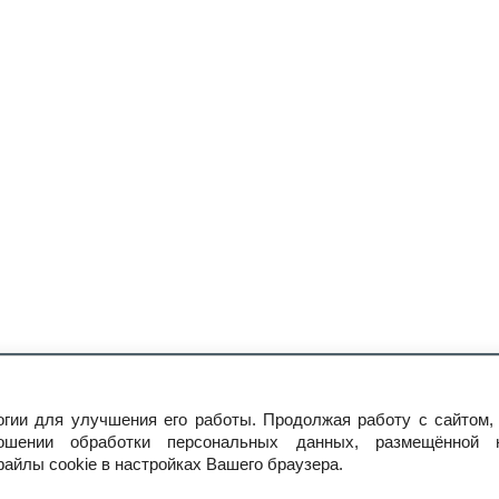
Как сделать заказ
Оплата и доставка
Наши контакт
логии для улучшения его работы. Продолжая работу с сайтом
ошении обработки персональных данных, размещённой
+7 (499) 113-31-59
+7 (925) 493-90-49
файлы cookie в настройках Вашего браузера.
МО, городской округ Павловский Посад, ДНП
посёлок Сонино, стр.6