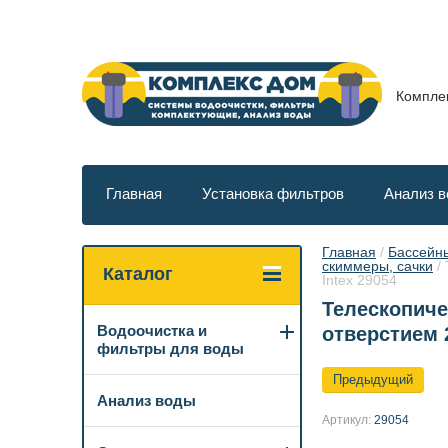
Компле
Главная
Установка фильтров
Анализ 
Главная
 / 
Бассейны
скиммеры, сачки
 /
Каталог
Intex 29054
Телескопиче
Водоочистка и
отверстием 2
фильтры для воды
Предыдущий
Анализ воды
Артикул:
29054